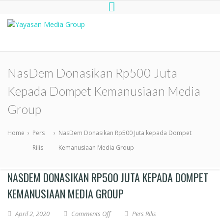
Yayasan Media Group
Dompet Kemanusiaan Media Group
Peduli
NasDem Donasikan Rp500 Juta
Kepada Dompet Kemanusiaan Media
Group
Home
›
Pers
›
NasDem Donasikan Rp500 Juta kepada Dompet
Rilis
Kemanusiaan Media Group
NASDEM DONASIKAN RP500 JUTA KEPADA DOMPET
KEMANUSIAAN MEDIA GROUP
April 2, 2020
Comments Off
Pers Rilis