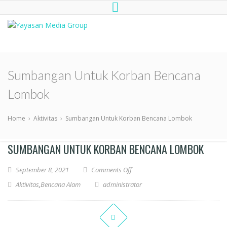
Yayasan Media Group
Dompet Kemanusiaan Media Group
Peduli
Sumbangan Untuk Korban Bencana
Lombok
Home
›
Aktivitas
›
Sumbangan Untuk Korban Bencana Lombok
SUMBANGAN UNTUK KORBAN BENCANA LOMBOK
September 8, 2021
Comments Off
Aktivitas
,
Bencana Alam
administrator