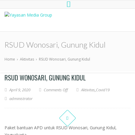
Yayasan Media Group
Dompet Kemanusiaan Media Group
Peduli
RSUD Wonosari, Gunung Kidul
Home
›
Aktivitas
›
RSUD Wonosari, Gunung Kidul
RSUD WONOSARI, GUNUNG KIDUL
April 9, 2020
Comments Off
Aktivitas
,
Covid19
administrator
Paket bantuan APD untuk RSUD Wonosari, Gunung Kidul,
Yogyakarta