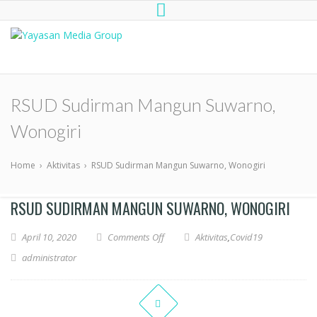
Yayasan Media Group
Dompet Kemanusiaan Media Group
Peduli
RSUD Sudirman Mangun Suwarno,
Wonogiri
Home
›
Aktivitas
›
RSUD Sudirman Mangun Suwarno, Wonogiri
RSUD SUDIRMAN MANGUN SUWARNO, WONOGIRI
April 10, 2020
Comments Off
Aktivitas
,
Covid19
administrator