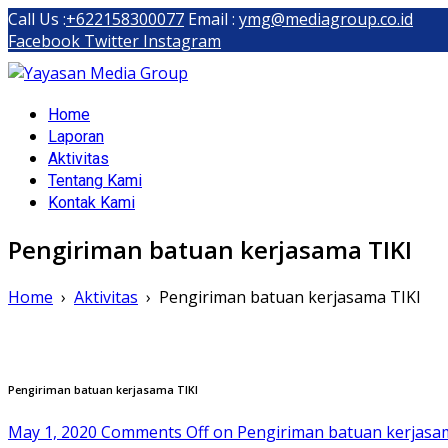
Call Us :
+622158300077
Email :
ymg@mediagroup.co.id
Facebook
Twitter
Instagram
Yayasan Media Group
Home
Dompet Kemanusiaan Media Group Peduli
Laporan
Aktivitas
Tentang Kami
Kontak Kami
Pengiriman batuan kerjasama TIKI
Home
›
Aktivitas
›
Pengiriman batuan kerjasama TIKI
Pengiriman batuan kerjasama TIKI
May 1, 2020
Comments Off
on Pengiriman batuan kerjasa