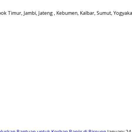
 Timur, Jambi, Jateng , Kebumen, Kalbar, Sumut, Yogyakar
urkan Bantuan untuk Korban Banjir di Bireuen
January 24