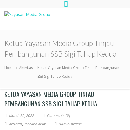
Yayasan Media Group
Dompet Kemanusiaan Media Group
Peduli
Ketua Yayasan Media Group Tinjau
Pembangunan SSB Sigi Tahap Kedua
Home
›
Aktivitas
›
Ketua Yayasan Media Group Tinjau Pembangunan
SSB Sigi Tahap Kedua
KETUA YAYASAN MEDIA GROUP TINJAU
PEMBANGUNAN SSB SIGI TAHAP KEDUA
March 25, 2022
Comments Off
Aktivitas
,
Bencana Alam
administrator