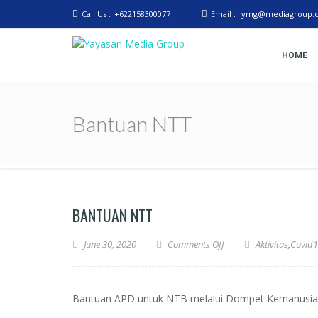
Call Us :
+622158300077
Email :
ymg@mediagroup.c
HOME
Yayasan Media
Dompet Kemanusiaan Media Group
Peduli
Group
Bantuan NTT
BANTUAN NTT
June 30, 2020
Comments Off
Aktivitas
,
Covid
Bantuan APD untuk NTB melalui Dompet Kemanusia