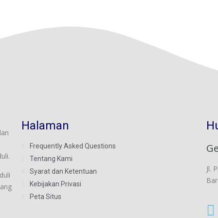
Halaman
H
dan
Ge
Frequently Asked Questions
li.
Tentang Kami
Jl.
Syarat dan Ketentuan
uli
Bar
Kebijakan Privasi
yang
Peta Situs