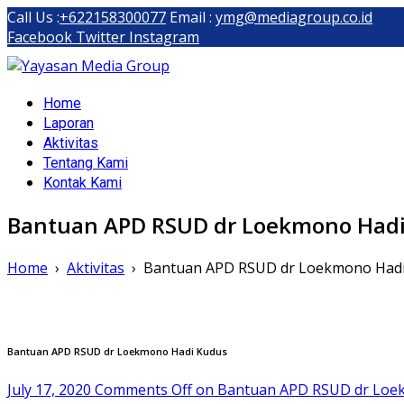
Call Us :
+622158300077
Email :
ymg@mediagroup.co.id
Facebook
Twitter
Instagram
Yayasan Media Group
Home
Dompet Kemanusiaan Media Group Peduli
Laporan
Aktivitas
Tentang Kami
Kontak Kami
Bantuan APD RSUD dr Loekmono Had
Home
›
Aktivitas
›
Bantuan APD RSUD dr Loekmono Had
Bantuan APD RSUD dr Loekmono Hadi Kudus
July 17, 2020
Comments Off
on Bantuan APD RSUD dr Loe