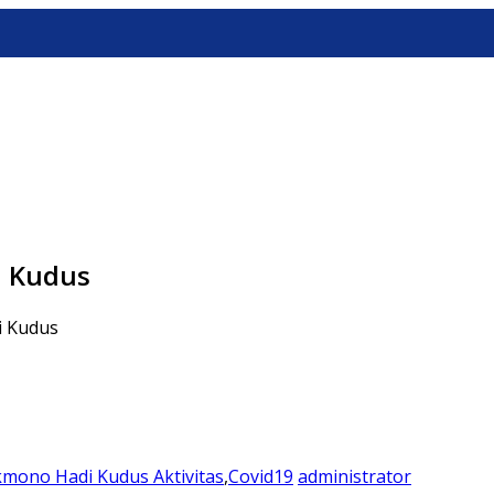
i Kudus
i Kudus
kmono Hadi Kudus
Aktivitas
,
Covid19
administrator